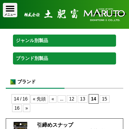
ブランド
14 / 16
« 先頭
«
...
12
13
14
15
16
»
引締めスナップ