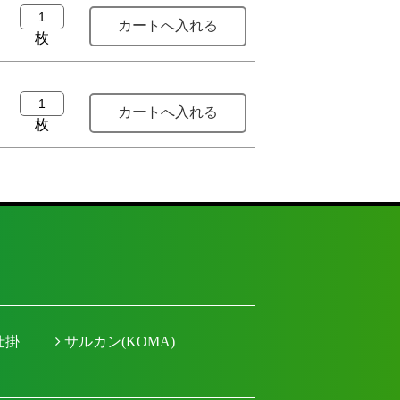
枚
枚
仕掛
サルカン(KOMA)