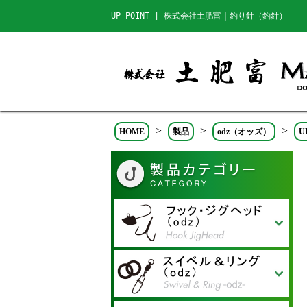
UP POINT | 株式会社土肥富｜釣り針（釣針）
>
>
>
HOME
製品
odz（オッズ）
U
アジ リトリーブフック
トラウトマスター
アウトバーブ真鯛フッカー
アウトバーブ真鯛 フッカ
テイルブレイズフック
ジギングフック J-1 バーブ
レンジシュートヘッド
レンジシュートフック
Re:バーブフック
キラキラフック タテアイ
キラキラフック ヨコアイ
ロックエックスフック
ジギングフック J-1
レンジクロスフックGIGA
レンジクロスヘッド
RH フック
ジギングフック J-1Fine ツ
トリニティ R-1
TJ魛 ワイヤーアシスト
サクラマスター
トリニティ R-1 TYPE-P
ジギングフックJ-1 Fine
TJ魛
ミッドスペシャル ショッ
チヌシングル
チヌショット
アウトバーブ真鯛
テイルバイトツイン
サーベルドローン
ワインドクロー/ワインド
スライスドエンドツイン
ジギングフック J-1ツイン
ジギングフック J-2 リア
トリニティSX
ラッシュヘッド
フロードライブヘッド
レンジクロスヘッド
レンジクロスフック
ジギングフック J-1
スライスドエンド
パワーフック
テールバイト
ハイブリッド・トリニティ
トリニティ R-1
トリニティ S-1
ワインドシングル
ケイムラ鯛カブラ針
UP POINT
FIFTY50
ロックオフセット
カウンターフック
プラッキングシングル
ミッドスペシャル ショッ
ミッドスペシャル プラス
レッドマジックフック
ミッドスペシャル ショッ
ミッドスペシャル プラス
シャンクチョット レッド
シャンクチョットプラス
シャンクチョットプラス
ロクヨンショット（つや消
フリップショット（つや消
ウィードショット（カモフ
太軸
ー
レス
OUTBARB
GIGA（ギガ）
イン
OUTBARB（アウトバー
ト フローリンコート
クロー ショート/ワインド
SW
ト
ト ガード付
ガード付
ガード付
しブラック）
しブラック）
ラグリーン）
ブ）
クロー ショートストロン
グ