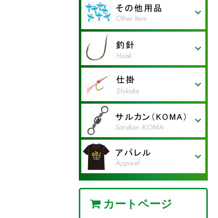
BBデュアルスピンスイベ
クリオネスナップ
レンジシュート イージー
ハイパープレスソリッドリ
高速ボールベアリング 2溶
形状記憶合金ワイヤーリー
形状記憶合金ワイヤーリー
ジギングリングウェルダン
ハイパープレスリングSW
ハイパープレスリング（つ
ハイパープレスリングSW
ペアリングSW
ストロングスナップ
8の字スナップ
トックリスナップ
マイティスナップ（ステン
高速ボールベアリング2溶
高速ボールベアリング2溶
高速ボールベアリング
引締めスナップ
DIAMOND9696
Wローリングエギングスナ
ボリュームパック ステン
ル
フロートワイヤー
ング
接リング ストロングスナ
ダーⅡ
ダー
ハード
や消しブラック）
レス）
接リング クロスロックス
接リング ステンレスロッ
TWO溶接リング
ップ
レススプリットリング
ップ
ナップ
クスナップ
徳用フックカバー
フックカバー P入り
ワームシンカー P入り
マルトチヌ 輝（かがや
激針チヌ
新関東スレ HYBRID
新関東スレ ASC
ホタ
ウルアDX
黒馬ブラックホース（ブロ
新風グレ（NSブラック）
アミノリグレ（NSブラッ
強靭！口太グレ（ブロンズ
新関東スレ（NSブラッ
新関東スレCSC（NS）
新関東スレCSC+SP（NS）
マルトチヌ（NSブラッ
マルトメバル（NSブラッ
活き活きメバル（NSブラ
エビ元気メバル（NSブラ
ケイムラ根魚針（ケイムラ
ケイムラ根魚針（ケイムラ
カサゴ（ガシラ）針（ゴー
ちょい投げキス（レッド）
ちょい投げキスⅡ（ブロン
技あり！金アジ（ゴール
パクパクサヨリ（レッド）
吸いつきカワハギ（Nホワ
のませ青物（ゴールド）
飲ませ！太刀魚（NSブラ
弓掛射！太刀魚（Nホワイ
鮮烈！太刀魚（NSブラッ
貫き！太刀魚（NSブラッ
竿頭（プラチナシルバー）
かん太（プレミアムゴール
ごん太（クリスタルブラウ
針次郎（プラチナシルバ
お〜る（プレミアムゴール
き）
ASC+SP
ンズ）
ク）
茶）
ク）
ク）
ク）
ック）
ック）
ブルー）
ピンク）
ルド）
ズ茶）
ド）
イト）
ック）
ト）
ク）
ク）
ド）
ン）
ー）
ド）
アミ海老サビキ. ピンク
アミ海老サビキ. ハゲ皮
やさしいサビキ ピンクモ
やさしいサビキ ハゲ皮フ
やさしいサビキ 白モビス
やさしい豆アジサビキ ピ
やさしい豆アジサビキ 白
やさしい豆アジサビキ ハ
赤で喰わせる！スライド式
白で誘う！水平式 堤防太
モビスキン
＆ヒゲフラッシャー
ビスキン
ラッシャー
キン
ンクモビスキン
モビスキン
ゲ皮フラッシャー
堤防太刀魚
刀魚
ローリング ラウンドスナ
ラウンドスナップ
ステンレスローリングスイ
くるくるオクトパス
タル型クロスライン
タル型サルカン
スナップ付タル型サルカン
セフティスナップ
インターロックスナップ
トリプルサルカン
超スムーズ回転 Wローリ
ローリングスイベル
ローリングインターロック
クレンスイベル
クレンインターロックスナ
ダイヤアイ小玉シモリペッ
ダイヤアイ大玉シモリペッ
三ツ又サルカン
クレン親子サルカン
ローリングフックドスナッ
タル型ハリス止
ダブルスナップ付ローリン
フックドスナップ
一本止 ミガキ［真鍮］/ス
ップ
ベル
ングスイベル
付
ップ付
ト
ト
プ
グ
テンレス
オッズ サンバイザー
オッズ キャップ
オッズ Tシャツ
オッズ ロングTシャツ
プラクティスキャップ モ
プラクティスキャップ モ
クールポロシャツ
インパクトグローブ
デルⅠ
デルⅡ
カートページ