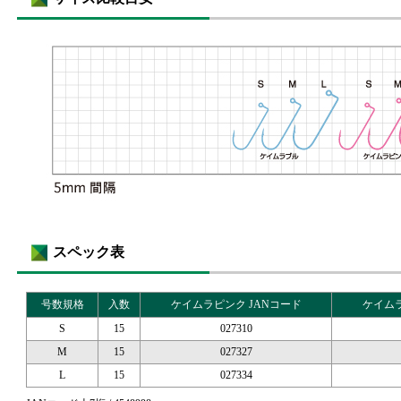
スペック表
号数規格
入数
ケイムラピンク JANコード
ケイムラ
S
15
027310
M
15
027327
L
15
027334