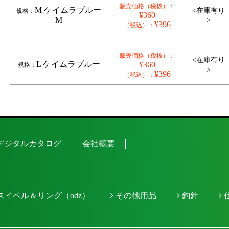
販売価格（税抜）：
M ケイムラブルー
<在庫有り
規格：
¥360
M
>
¥396
（税込）：
販売価格（税抜）：
<在庫有り
L ケイムラブルー
¥360
規格：
>
¥396
（税込）：
デジタルカタログ
会社概要
スイベル＆リング（odz）
その他用品
釣針