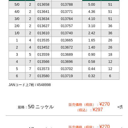
5/0
2
013658
013788
5.00
51
4/0
2
013641
013771
4.36
51
3/0
2
013634
013764
4.10
51
2/0
2
013627
013757
3.10
36
1/0
2
013610
013740
2.42
36
1
4
013535
013665
1.65
26
2
4
013452
013672
1.40
26
3
5
013559
013689
0.90
18
4
7
013566
013696
0.58
12
5
7
013573
013702
0.44
12
6
7
013580
013719
0.32
6
JANコード上7桁 / 4548998
¥270
販売価格（税抜）：
5/0 ニッケル
<売切
規格：
¥297
（税込）：
¥270
販売価格（税抜）：