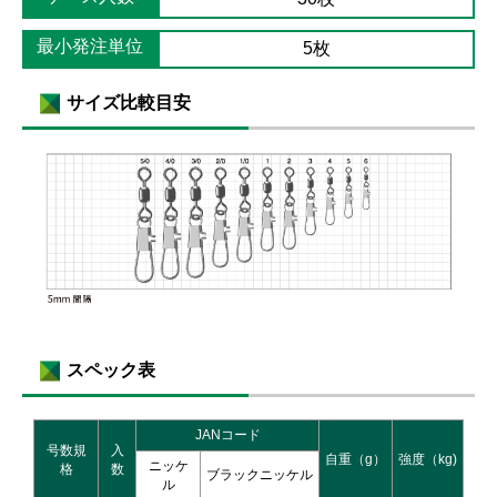
最小発注単位
5枚
サイズ比較目安
スペック表
JANコード
号数規
入
自重（g）
強度（kg)
ニッケ
格
数
ブラックニッケル
ル