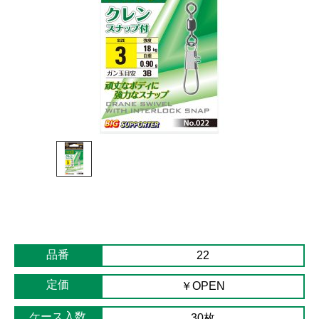
品番
22
定価
￥OPEN
ケース入数
30枚