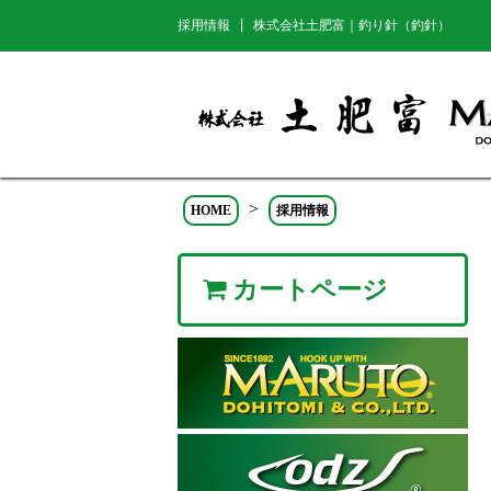
採用情報 | 株式会社土肥富｜釣り針（釣針）
>
HOME
採用情報
カートページ