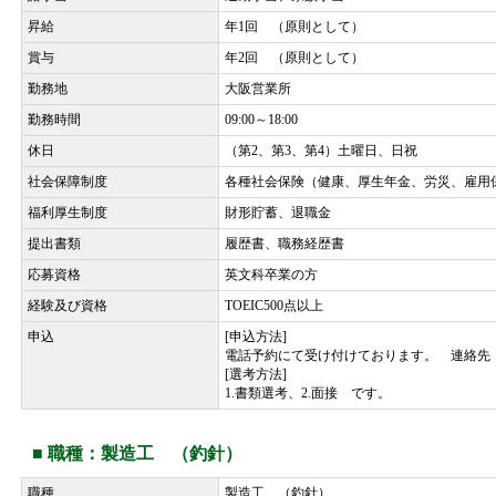
昇給
年1回 （原則として）
賞与
年2回 （原則として）
勤務地
大阪営業所
勤務時間
09:00～18:00
休日
（第2、第3、第4）土曜日、日祝
社会保障制度
各種社会保険（健康、厚生年金、労災、雇用
福利厚生制度
財形貯蓄、退職金
提出書類
履歴書、職務経歴書
応募資格
英文科卒業の方
経験及び資格
TOEIC500点以上
申込
[申込方法]
電話予約にて受け付けております。 連絡先
[選考方法]
1.書類選考、2.面接 です。
■ 職種：製造工 （釣針）
職種
製造工 （釣針）