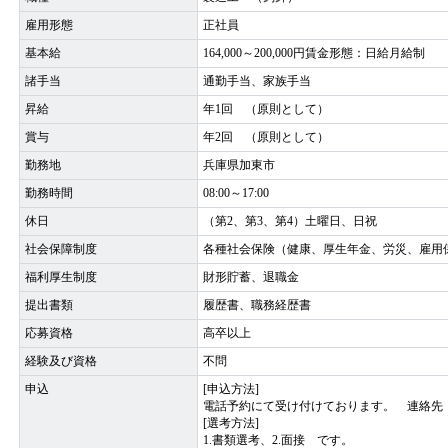
雇用形態
正社員
基本給
164,000～200,000円賃金形態：日給月給制
諸手当
通勤手当、家族手当
昇給
年1回 （原則として）
賞与
年2回 （原則として）
勤務地
兵庫県加東市
勤務時間
08:00～17:00
休日
（第2、第3、第4）土曜日、日祝
社会保障制度
各種社会保険（健康、厚生年金、労災、雇用
福利厚生制度
財形貯蓄、退職金
提出書類
履歴書、職務経歴書
応募資格
高卒以上
経験及び資格
不問
申込
[申込方法]
電話予約にて受け付けております。 連絡先
[選考方法]
1.書類選考、2.面接 です。