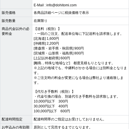
E-Mail : info@dohitomi.com
販売価格
各商品詳細ページに税抜価格で表示
販売数量
在庫限り
商品代金以外の必
【送料（税別）】
要料金
・一回のご注文、配送単位毎に下記送料を請求致します。
[北海道] 1,600円
[沖縄県] 2,200円
[青森県・岩手県・秋田県] 900円
[宮城県・山形県・福島県] 800円
[上記以外都府県] 600円
[離島，特殊な地域など] 都度見積もりとなります。
※上記の地域でも、中継料がかかる場合には別料金となりま
す。
※ご注文時の料金が変更になる場合は弊社より連絡致しま
す。
【代引き手数料（税別）】
・代金引換の場合、別途代引き手数料を請求致します。
10,000円以下 300円
30,000円以下 400円
100,000円以下 600円
配達時間指定
配達時間帯のご指定はお受けしておりません。
お申込みの有効期
原則として完売するまでとなります。