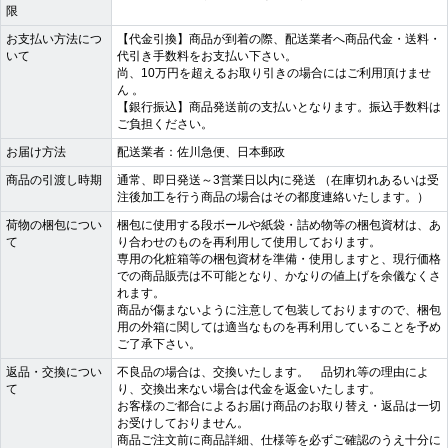
限
お支払い方法につ
【代金引換】商品が到着の際、配送業者へ商品代金・送料・
いて
代引き手数料をお支払い下さい。
尚、10万円を超えるお取り引きの場合にはご利用頂けませ
ん 。
【銀行振込】商品発送前の支払いとなります。振込手数料は
ご負担ください。
お届け方法
配送業者：佐川急便、日本郵政
商品の引渡し時期
通常、即日発送～3営業日以内に発送 （在庫切れあるいは受
注後加工を行う商品の場合はその都度連絡いたします。）
荷物の梱包につい
梱包に使用する段ボールや紙袋・詰め物等の梱包資材は、あ
て
り合わせのものを再利用して使用しております。
専用の化粧箱等の梱包資材を準備・使用しますと、現行価格
での商品販売は不可能となり、かなりの値上げを余儀なくさ
れます。
商品が傷まないように注意して包装しておりますので、梱包
用の外箱に関しては適当なものを再利用していることを予め
ご了承下さい。
返品・交換につい
不良品の場合は、交換いたします。 品切れ等の理由によ
て
り、交換出来ない場合は代金を返金いたします。
お客様のご都合によるお届け商品のお取り替え・返品は一切
お受けしておりません。
商品ご注文前に商品詳細、仕様等を必ずご確認のうえ十分に