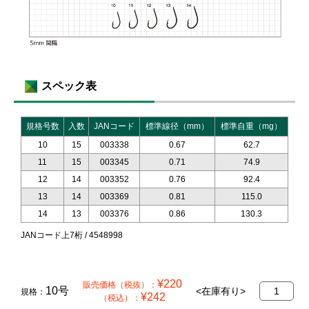
スペック表
規格号数
入数
JANコード
標準線径（mm）
標準自重（mg）
10
15
003338
0.67
62.7
11
15
003345
0.71
74.9
12
14
003352
0.76
92.4
13
14
003369
0.81
115.0
14
13
003376
0.86
130.3
JANコード上7桁 / 4548998
¥220
販売価格（税抜）：
10号
枚
<在庫有り>
規格：
¥242
（税込）：