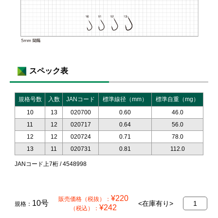
スペック表
規格号数
入数
JANコード
標準線径（mm）
標準自重（mg）
10
13
020700
0.60
46.0
11
12
020717
0.64
56.0
12
12
020724
0.71
78.0
13
11
020731
0.81
112.0
JANコード上7桁 / 4548998
¥220
販売価格（税抜）：
10号
枚
<在庫有り>
規格：
¥242
（税込）：