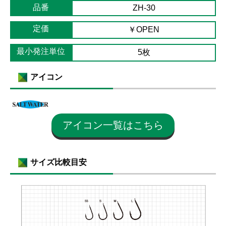
品番
ZH-30
定価
￥OPEN
最小発注単位
5枚
アイコン
アイコン一覧はこちら
サイズ比較目安