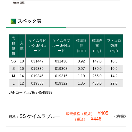
スペック表
号
ケイムラピ
ケイムラブ
標準線
標準自
フトコロ
数
入
ンク JANコ
ルー JANコ
径
重
強度
規
数
ード
ード
（mm）
（mg）
（kgf）
格
SS
18
031447
031430
0.92
147.0
10.3
S
16
019339
019308
0.97
180.0
10.9
M
14
019346
019315
1.19
265.0
14.2
L
12
019353
019322
1.35
435.0
22.6
JANコード上7桁 / 4548998
¥405
販売価格（税抜）：
SS ケイムラブルー
<在庫有り
規格：
¥446
（税込）：