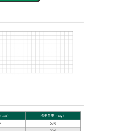
（mm）
標準自重（mg）
6
58.0
1
39.0