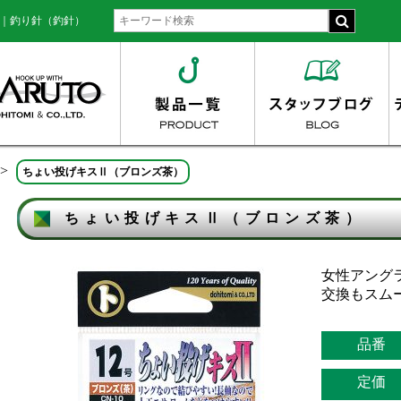
富｜釣り針（釣針）
>
ちょい投げキスⅡ（ブロンズ茶）
ちょい投げキスⅡ（ブロンズ茶）
女性アング
交換もスム
品番
定価