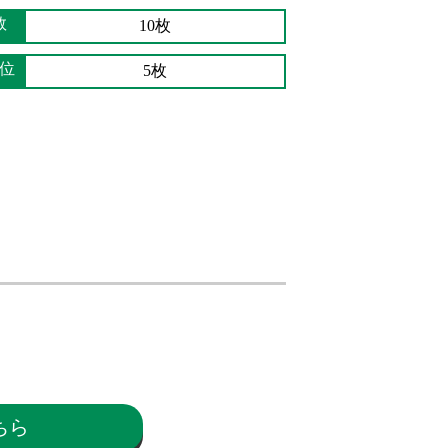
数
10枚
位
5枚
ちら