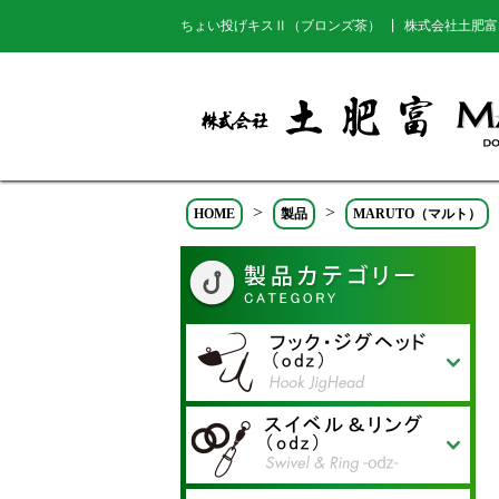
ちょい投げキスⅡ（ブロンズ茶） | 株式会社土肥
>
>
HOME
製品
MARUTO（マルト）
アジ リトリーブフック
トラウトマスター
アウトバーブ真鯛フッカー
アウトバーブ真鯛 フッカ
テイルブレイズフック
ジギングフック J-1 バーブ
レンジシュートヘッド
レンジシュートフック
Re:バーブフック
キラキラフック タテアイ
キラキラフック ヨコアイ
ロックエックスフック
ジギングフック J-1
レンジクロスフックGIGA
レンジクロスヘッド
RH フック
ジギングフック J-1Fine ツ
トリニティ R-1
TJ魛 ワイヤーアシスト
サクラマスター
トリニティ R-1 TYPE-P
ジギングフックJ-1 Fine
TJ魛
ミッドスペシャル ショッ
チヌシングル
チヌショット
アウトバーブ真鯛
テイルバイトツイン
サーベルドローン
ワインドクロー/ワインド
スライスドエンドツイン
ジギングフック J-1ツイン
ジギングフック J-2 リア
トリニティSX
ラッシュヘッド
フロードライブヘッド
レンジクロスヘッド
レンジクロスフック
ジギングフック J-1
スライスドエンド
パワーフック
テールバイト
ハイブリッド・トリニティ
トリニティ R-1
トリニティ S-1
ワインドシングル
ケイムラ鯛カブラ針
UP POINT
FIFTY50
ロックオフセット
カウンターフック
プラッキングシングル
ミッドスペシャル ショッ
ミッドスペシャル プラス
レッドマジックフック
ミッドスペシャル ショッ
ミッドスペシャル プラス
シャンクチョット レッド
シャンクチョットプラス
シャンクチョットプラス
ロクヨンショット（つや消
フリップショット（つや消
ウィードショット（カモフ
太軸
ー
レス
OUTBARB
GIGA（ギガ）
イン
OUTBARB（アウトバー
ト フローリンコート
クロー ショート/ワインド
SW
ト
ト ガード付
ガード付
ガード付
しブラック）
しブラック）
ラグリーン）
ブ）
クロー ショートストロン
グ