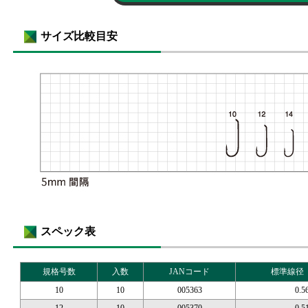
サイズ比較目安
スペック表
規格号数
入数
JANコード
標準線径
10
10
005363
0.5
12
10
005370
0.5