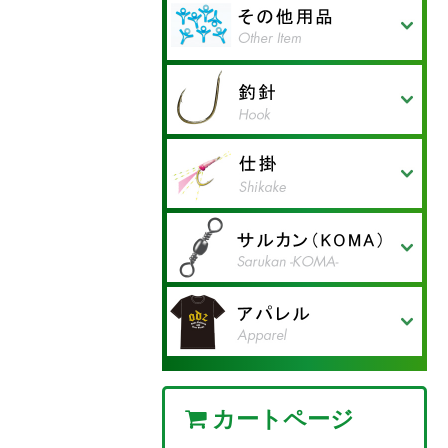
BBデュアルスピンスイベ
クリオネスナップ
レンジシュート イージー
ハイパープレスソリッドリ
高速ボールベアリング 2溶
形状記憶合金ワイヤーリー
形状記憶合金ワイヤーリー
ジギングリングウェルダン
ハイパープレスリングSW
ハイパープレスリング（つ
ハイパープレスリングSW
ペアリングSW
ストロングスナップ
8の字スナップ
トックリスナップ
マイティスナップ（ステン
高速ボールベアリング2溶
高速ボールベアリング2溶
高速ボールベアリング
引締めスナップ
DIAMOND9696
Wローリングエギングスナ
ボリュームパック ステン
ル
フロートワイヤー
ング
接リング ストロングスナ
ダーⅡ
ダー
ハード
や消しブラック）
レス）
接リング クロスロックス
接リング ステンレスロッ
TWO溶接リング
ップ
レススプリットリング
ップ
ナップ
クスナップ
徳用フックカバー
フックカバー P入り
ワームシンカー P入り
マルトチヌ 輝（かがや
激針チヌ
新関東スレ HYBRID
新関東スレ ASC
ホタ
ウルアDX
黒馬ブラックホース（ブロ
新風グレ（NSブラック）
アミノリグレ（NSブラッ
強靭！口太グレ（ブロンズ
新関東スレ（NSブラッ
新関東スレCSC（NS）
新関東スレCSC+SP（NS）
マルトチヌ（NSブラッ
マルトメバル（NSブラッ
活き活きメバル（NSブラ
エビ元気メバル（NSブラ
ケイムラ根魚針（ケイムラ
ケイムラ根魚針（ケイムラ
カサゴ（ガシラ）針（ゴー
ちょい投げキス（レッド）
ちょい投げキスⅡ（ブロン
技あり！金アジ（ゴール
パクパクサヨリ（レッド）
吸いつきカワハギ（Nホワ
のませ青物（ゴールド）
飲ませ！太刀魚（NSブラ
弓掛射！太刀魚（Nホワイ
鮮烈！太刀魚（NSブラッ
貫き！太刀魚（NSブラッ
竿頭（プラチナシルバー）
かん太（プレミアムゴール
ごん太（クリスタルブラウ
針次郎（プラチナシルバ
お〜る（プレミアムゴール
き）
ASC+SP
ンズ）
ク）
茶）
ク）
ク）
ク）
ック）
ック）
ブルー）
ピンク）
ルド）
ズ茶）
ド）
イト）
ック）
ト）
ク）
ク）
ド）
ン）
ー）
ド）
アミ海老サビキ. ピンク
アミ海老サビキ. ハゲ皮
やさしいサビキ ピンクモ
やさしいサビキ ハゲ皮フ
やさしいサビキ 白モビス
やさしい豆アジサビキ ピ
やさしい豆アジサビキ 白
やさしい豆アジサビキ ハ
赤で喰わせる！スライド式
白で誘う！水平式 堤防太
モビスキン
＆ヒゲフラッシャー
ビスキン
ラッシャー
キン
ンクモビスキン
モビスキン
ゲ皮フラッシャー
堤防太刀魚
刀魚
ローリング ラウンドスナ
ラウンドスナップ
ステンレスローリングスイ
くるくるオクトパス
タル型クロスライン
タル型サルカン
スナップ付タル型サルカン
セフティスナップ
インターロックスナップ
トリプルサルカン
超スムーズ回転 Wローリ
ローリングスイベル
ローリングインターロック
クレンスイベル
クレンインターロックスナ
ダイヤアイ小玉シモリペッ
ダイヤアイ大玉シモリペッ
三ツ又サルカン
クレン親子サルカン
ローリングフックドスナッ
タル型ハリス止
ダブルスナップ付ローリン
フックドスナップ
一本止 ミガキ［真鍮］/ス
ップ
ベル
ングスイベル
付
ップ付
ト
ト
プ
グ
テンレス
オッズ サンバイザー
オッズ キャップ
オッズ Tシャツ
オッズ ロングTシャツ
プラクティスキャップ モ
プラクティスキャップ モ
クールポロシャツ
インパクトグローブ
デルⅠ
デルⅡ
カートページ