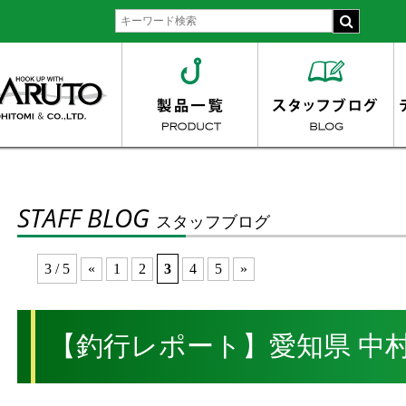
STAFF BLOG
スタッフブログ
3 / 5
«
1
2
3
4
5
»
【釣行レポート】愛知県 中村